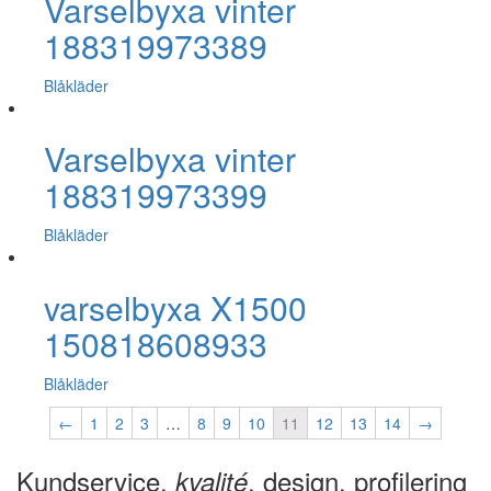
Varselbyxa vinter
188319973389
Blåkläder
Varselbyxa vinter
188319973399
Blåkläder
varselbyxa X1500
150818608933
Blåkläder
←
1
2
3
…
8
9
10
11
12
13
14
→
Kundservice,
, design, profilering
kvalité