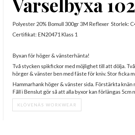
Varselbyxa 102
Polyester 20% Bomull 300gr 3M Reflexer Storlek: 
Certifikat: EN20471 Klass 1
Byxan för höger & vänsterhänta!
Två stycken spikfickor med möjlighet till att dölja. T
hörger & vänster ben med fäste för kniv. Stor ficka 
Hammarhank höger & vänster sida. Förstärkta knän m
Fåll i Benslut gör så att alla byxor kan förlängas 5cm ne
KLÖVENÄS WORKWEAR