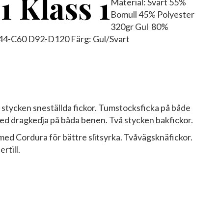
1 Klass 1
Material: Svart 55%
Bomull 45% Polyester
320gr Gul 80%
C44-C60 D92-D120 Färg: Gul/Svart
vå stycken sneställda fickor. Tumstocksficka på både
med dragkedja på båda benen. Två stycken bakfickor.
ed Cordura för bättre slitsyrka. Tvåvägsknäfickor.
rtill.