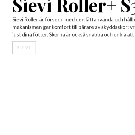
Sievi Roller+ S
Sievi Roller är försedd med den lättanvända och h
mekanismen ger komfort till bärare av skyddsskor: vri
just dina fötter. Skorna är också snabba och enkla att
SIEVI