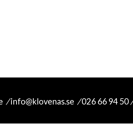
e,
kvalité
, design
le
/
info@klovenas.se
/
026 66 94 50