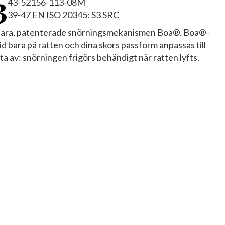
3
43-52156-113-08M
39-47 EN ISO 20345: S3 SRC
ållbara, patenterade snörningsmekanismen Boa®. Boa®-
d bara på ratten och dina skors passform anpassas till
 ta av: snörningen frigörs behändigt när ratten lyfts.