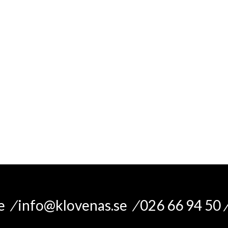
e,
kvalité
, design
le
/
info@klovenas.se
/
026 66 94 50