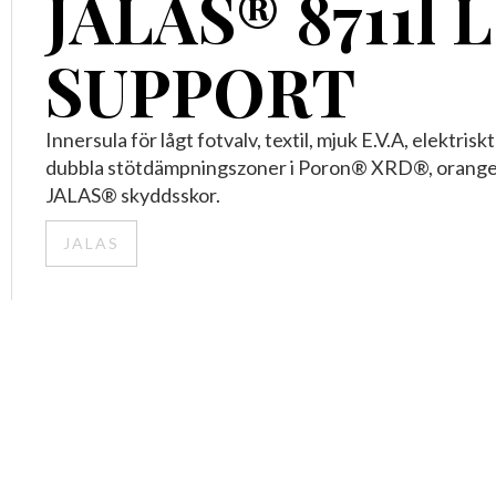
JALAS® 8711l
SUPPORT
Innersula för lågt fotvalv, textil, mjuk E.V.A, elektris
dubbla stötdämpningszoner i Poron® XRD®, orange, sv
JALAS® skyddsskor.
JALAS