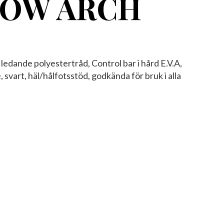
 LOW ARCH
kt ledande polyestertråd, Control bar i hård E.V.A,
art, häl/hålfotsstöd, godkända för bruk i alla