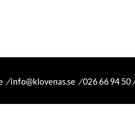
le
/
info@klovenas.se
/
026 66 94 50
(Stänger 14.30 dag innan röd dag)