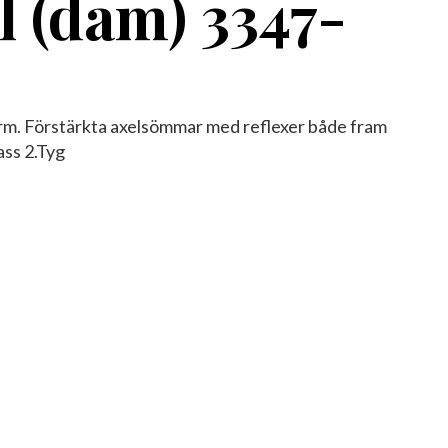
l (dam) 3347-
rm. Förstärkta axelsömmar med reflexer både fram
ass 2.Tyg