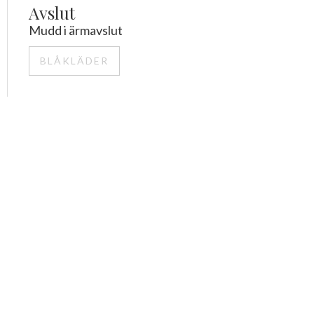
Avslut
Mudd i ärmavslut
BLÅKLÄDER
e,
kvalité
, design