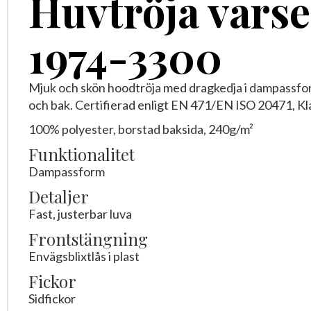
Huvtröja varse
1974-3300
Mjuk och skön hoodtröja med dragkedja i dampassfo
och bak. Certifierad enligt EN 471/EN ISO 20471, Kl
100% polyester, borstad baksida, 240g/m²
Funktionalitet
Dampassform
Detaljer
Fast, justerbar luva
Frontstängning
Envägsblixtlås i plast
Fickor
Sidfickor