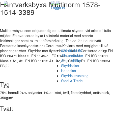
Hantverksbyxa Multinorm 1578-
Logga in
1514-3389
Multinormbyxa som erbjuder dig det ultimata skyddet vid arbete i tuffa
miljöer. En avancerad byxa i slitstarkt material med smarta
ficklösningar samt extra knäförstärkning. Testad för industritvätt.
Förstärkta knäskyddsfickor i Cordura®/Kevlar® med möjlighet till två
026 66 94 50
placeringsnivåer. Skyddar mot flytande kemikalier. Certifierad enligt EN
Alla produkter
ISO 20471 klass 2. EN 1149-5, IEC 61482-2 Klass 1. EN ISO 11611
Arbetskläder
Klass 1 A1, A2. EN ISO 11612 A1, A2, B1, C1, E3, F1. EN ISO 13034
Skyddsskor
PB [6].
Handskar
Skyddsutrustning
Steel & Trade
Tyg
75% bomull 24% polyester 1% antistat, twill, flamskyddad, antistatisk,
350g/m²
Tvätt