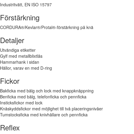
Industritvätt, EN ISO 15797
Förstärkning
CORDURA®/Kevlar®/Protal®-förstärkning på knä
Detaljer
Utvändiga etiketter
Gylf med metallblixtlås
Hammarhank i sidan
Hällor, varav en med D-ring
Fickor
Bakficka med bälg och lock med knappknäppning
Benficka med bälg, telefonficka och pennficka
Insticksfickor med lock
Knäskyddsfickor med möjlighet till två placeringsnivåer
Tumstocksficka med knivhållare och pennficka
Reflex