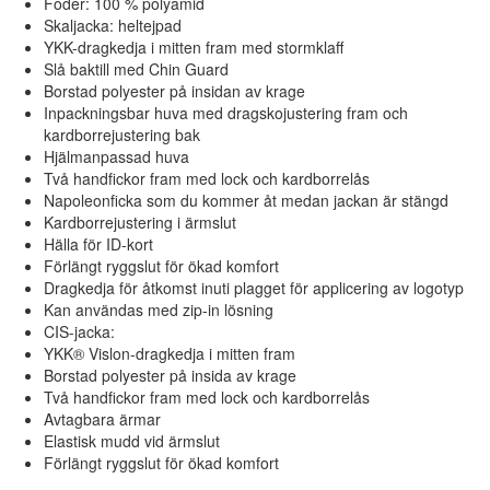
Foder: 100 % polyamid
Skaljacka: heltejpad
YKK-dragkedja i mitten fram med stormklaff
Slå baktill med Chin Guard
Borstad polyester på insidan av krage
Inpackningsbar huva med dragskojustering fram och
kardborrejustering bak
Hjälmanpassad huva
Två handfickor fram med lock och kardborrelås
Napoleonficka som du kommer åt medan jackan är stängd
Kardborrejustering i ärmslut
Hälla för ID-kort
Förlängt ryggslut för ökad komfort
Dragkedja för åtkomst inuti plagget för applicering av logotyp
Kan användas med zip-in lösning
CIS-jacka:
YKK® Vislon-dragkedja i mitten fram
Borstad polyester på insida av krage
Två handfickor fram med lock och kardborrelås
Avtagbara ärmar
Elastisk mudd vid ärmslut
Förlängt ryggslut för ökad komfort