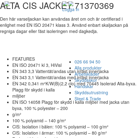
ALTA CIS JACKET 71370369
Logga in
Den här varseljackan kan användas året om och är certifierad i
enlighet med EN ISO 20471 klass 3. Använd enbart skaljackan på
regniga dagar eller fäst isoleringen med dagkedja.
FEATURES
026 66 94 50
EN ISO 20471 kl 3, HiVisl
Alla produkter
EN 343 3,3 Vattentät/andas utan infäst innerjacka
Arbetskläder
EN 343 3,1 Vattentät/andas med infäst innerjacka
Skyddsskor
EN 342 0,341 m²K/W(B)(2,2 clo) med 70445 Isolerad Alta-byxa.
Handskar
Plagg för skydd i kalla
Skyddsutrustning
miljöer
Steel & Trade
EN ISO 14058 Plagg för skydd i kalla miljöer med jacka utan
byxa, 100 % polyester – 200
g/m²
100 % polyamid – 140 g/m²
CIS: Isolation i bålen: 100 % polyamid – 100 g/m²
CIS: Isolation i ärmar: 100 % polyamid – 80 g/m²