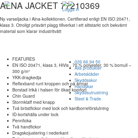
ALNA JACKET 77210369
Logga in
Ny varseljacka i Alna-kollektionen. Certifierad enligt EN ISO 20471,
klass 3. Otroligt prisvärt plagg tillverkat i ett slitstarkt och bekvämt
material som klarar industritvätt
FEATURES
026 66 94 50
EN ISO 20471, klass 3, HiVis , 70 % polyester, 30 % bomull –
Alla produkter
300 g/m²
Arbetskläder
YKK-dragkedja
Skyddsskor
Reflexband runt kroppen och på ärmar
Handskar
Borstad trikå i halsen för ökad komfort
Skyddsutrustning
Chin Guard
Steel & Trade
Stormklaff med knapp
Två bröstfickor med lock och kardborreförslutning
ID-kortshälla under lock
Pennficka
Två handfickor
Dragskojustering i nederkant