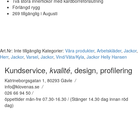
Två stora innerfickor med kardborreförslutning
Förlängd rygg
269 tillgänglig i Augusti
Art.Nr:
Inte tillgänglig
Kategorier:
Våra produkter
,
Arbetskläder
,
Jackor
,
Herr
,
Jackor
,
Varsel
,
Jackor
,
Vind/Väta/Kyla
,
Jackor
Helly Hansen
Kundservice,
, design, profilering
kvalité
Katrineborgsgatan 1, 80293 Gävle
/
info@klovenas.se
/
026 66 94 50
/
öppettider mån-fre 07.30-16.30 / (Stänger 14.30 dag innan röd
dag)