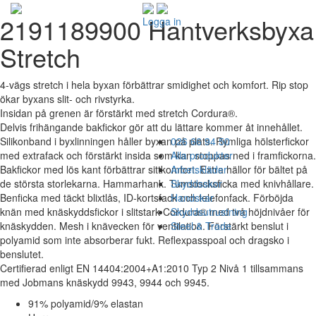
2191189900 Hantverksbyxa
Logga in
Stretch
4-vägs stretch i hela byxan förbättrar smidighet och komfort. Rip stop
ökar byxans slit- och rivstyrka.
Insidan på grenen är förstärkt med stretch Cordura®.
Delvis frihängande bakfickor gör att du lättare kommer åt innehållet.
Silikonband i byxlinningen håller byxan på plats. Rymliga hölsterfickor
026 66 94 50
med extrafack och förstärkt insida som kan stoppas ned i framfickorna.
Alla produkter
Bakfickor med lös kant förbättrar sittkomfort. Extra hällor för bältet på
Arbetskläder
de största storlekarna. Hammarhank. Tumstocksficka med knivhållare.
Skyddsskor
Benficka med täckt blixtlås, ID-kortsfack och telefonfack. Förböjda
Handskar
knän med knäskyddsfickor i slitstark Cordura® med två höjdnivåer för
Skyddsutrustning
knäskydden. Mesh i knävecken för ventilation. Förstärkt benslut i
Steel & Trade
polyamid som inte absorberar fukt. Reflexpasspoal och dragsko i
benslutet.
Certifierad enligt EN 14404:2004+A1:2010 Typ 2 Nivå 1 tillsammans
med Jobmans knäskydd 9943, 9944 och 9945.
91% polyamid/9% elastan