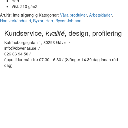
Herr
Vikt: 210 g/m2
Art.Nr:
Inte tillgänglig
Kategorier:
Våra produkter
,
Arbetskläder
,
Hantverk/Industri
,
Byxor
,
Herr
,
Byxor
Jobman
Kundservice,
, design, profilering
kvalité
Katrineborgsgatan 1, 80293 Gävle
/
info@klovenas.se
/
026 66 94 50
/
öppettider mån-fre 07.30-16.30 / (Stänger 14.30 dag innan röd
dag)